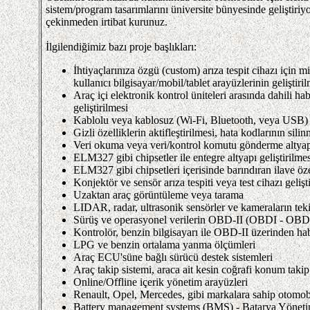
sistem/program tasarımlarını üniversite bünyesinde geliştiriy
çekinmeden irtibat kurunuz.
İlgilendiğimiz bazı proje başlıkları:
İhtiyaçlarınıza özgü (custom) arıza tespit cihazı için 
kullanıcı bilgisayar/mobil/tablet arayüzlerinin geliştiri
Araç içi elektronik kontrol üniteleri arasında dahi
geliştirilmesi
Kablolu veya kablosuz (Wi-Fi, Bluetooth, veya USB)
Gizli özelliklerin aktifleştirilmesi, hata kodlarının s
Veri okuma veya veri/kontrol komutu gönderme altyap
ELM327 gibi chipsetler ile entegre altyapı geliştirilmes
ELM327 gibi chipsetleri içerisinde barındıran ilave özell
Konjektör ve sensör arıza tespiti veya test cihazı geliş
Uzaktan araç görüntüleme veya tarama
LIDAR, radar, ultrasonik sensörler ve kameraların tekil
Sürüş ve operasyonel verilerin OBD-II (OBDI - OBDI
Kontrolör, benzin bilgisayarı ile OBD-II üzerinden h
LPG ve benzin ortalama yanma ölçümleri
Araç ECU'süne bağlı sürücü destek sistemleri
Araç takip sistemi, araca ait kesin coğrafi konum takip
Online/Offline içerik yönetim arayüzleri
Renault, Opel, Mercedes, gibi markalara sahip otomobi
Battery management systems (BMS) - Batarya Yönetim