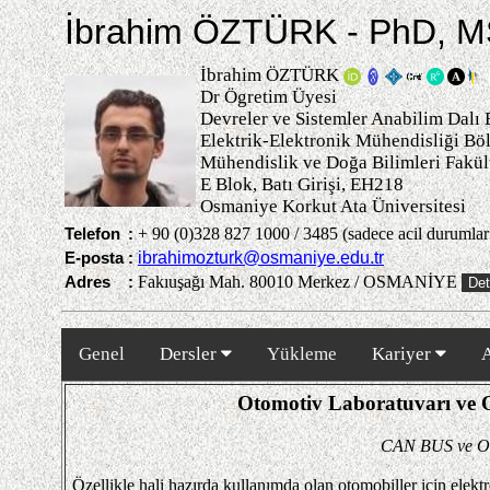
İbrahim ÖZTÜRK - PhD, M
İbrahim ÖZTÜRK
Dr Ögretim Üyesi
Devreler ve Sistemler Anabilim Dalı
Elektrik-Elektronik Mühendisliği B
Mühendislik ve Doğa Bilimleri Fakül
E Blok, Batı Girişi, EH218
Osmaniye Korkut Ata Üniversitesi
Telefon
:
+ 90 (0)328 827 1000 / 3485 (sadece acil durumlar 
E-posta
:
ibrahimozturk@osmaniye.edu.tr
Adres
:
Fakıuşağı Mah. 80010 Merkez / OSMANİYE
Det
Genel
Dersler
Yükleme
Kariyer
A
Otomotiv Laboratuvarı ve 
CAN BUS ve OBD2
Özellikle hali hazırda kullanımda olan otomobiller için elekt