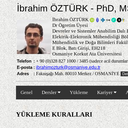
İbrahim ÖZTÜRK - PhD, M
İbrahim ÖZTÜRK
Dr Ögretim Üyesi
Devreler ve Sistemler Anabilim Dalı
Elektrik-Elektronik Mühendisliği B
Mühendislik ve Doğa Bilimleri Fakül
E Blok, Batı Girişi, EH218
Osmaniye Korkut Ata Üniversitesi
Telefon
:
+ 90 (0)328 827 1000 / 3485 (sadece acil durumlar 
E-posta
:
ibrahimozturk@osmaniye.edu.tr
Adres
:
Fakıuşağı Mah. 80010 Merkez / OSMANİYE
Det
Genel
Dersler
Yükleme
Kariyer
A
YÜKLEME KURALLARI