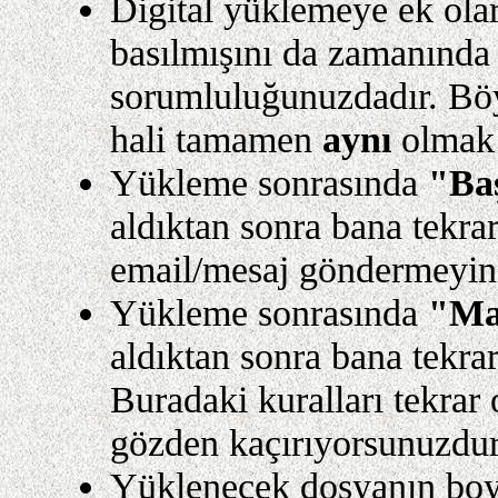
Digital yüklemeye ek olara
basılmışını da zamanında 
sorumluluğunuzdadır. Böyl
hali tamamen
aynı
olmak 
Yükleme sonrasında
"Baş
aldıktan sonra bana tekr
email/mesaj göndermeyin
Yükleme sonrasında
"Ma
aldıktan sonra bana tekr
Buradaki kuralları tekrar
gözden kaçırıyorsunuzdur
Yüklenecek dosyanın bo