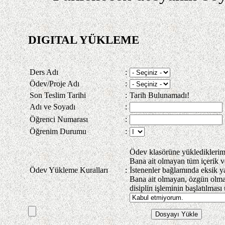
DIGITAL YÜKLEME
Ders Adı
:
Ödev/Proje Adı
:
Son Teslim Tarihi
:
Tarih Bulunamadı!
Adı ve Soyadı
:
Öğrenci Numarası
:
Öğrenim Durumu
:
Ödev klasörüne yüklediklerim
Bana ait olmayan tüm içerik ve 
Ödev Yükleme Kuralları
:
İstenenler bağlamında eksik ya
Bana ait olmayan, özgün olm
disiplin işleminin başlatılmas