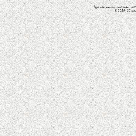
İlgili site kuruluş tarihinden 
© 2019- 26 İbr